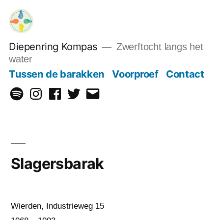
Ga
naar
de
Diepenring Kompas
Zwerftocht langs het
inhoud
water
Tussen de barakken
Voorproef
Contact
Spotify
Instagram
Facebook
Twitter
Email
Slagersbarak
Wierden, Industrieweg 15