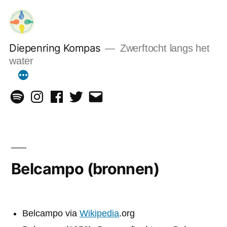
Ga
naar
de
Diepenring Kompas
Zwerftocht langs het
inhoud
water
Spotify
Instagram
Facebook
Twitter
Email
Belcampo (bronnen)
Belcampo via
Wikipedia
.org