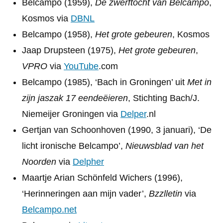
Belcampo (1959),
De zwerftocht van Belcampo
,
Kosmos via
DBNL
Belcampo (1958),
Het grote gebeuren
, Kosmos
Jaap Drupsteen (1975),
Het grote gebeuren
,
VPRO
via
YouTube
.com
Belcampo (1985), ‘Bach in Groningen’ uit
Met in
zijn jaszak 17 eendeëieren
, Stichting Bach/J.
Niemeijer Groningen via
Delper
.nl
Gertjan van Schoonhoven (1990, 3 januari), ‘De
licht ironische Belcampo’,
Nieuwsblad van het
Noorden
via
Delpher
Maartje Arian Schönfeld Wichers (1996),
‘Herinneringen aan mijn vader’,
Bzzlletin
via
Belcampo.net