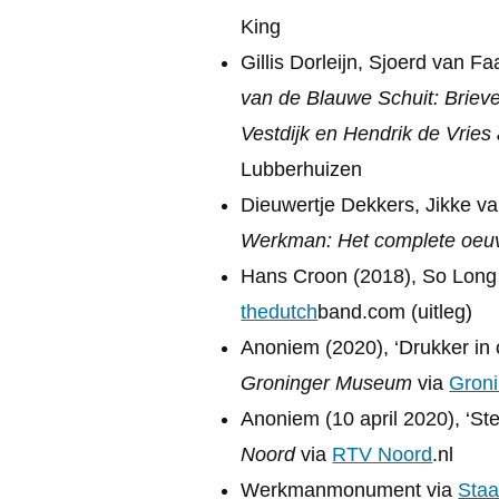
King
Gillis Dorleijn, Sjoerd van 
van de Blauwe Schuit: Brieve
Vestdijk en Hendrik de Vrie
Lubberhuizen
Dieuwertje Dekkers, Jikke v
Werkman: Het complete oeu
Hans Croon (2018), So Lon
thedutch
band.com (uitleg)
Anoniem (2020), ‘Drukker in 
Groninger Museum
via
Gron
Anoniem (10 april 2020), ‘St
Noord
via
RTV Noord
.nl
Werkmanmonument via
Staa