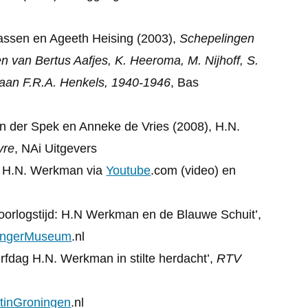
Faassen en Ageeth Heising (2003),
Schepelingen
n van Bertus Aafjes, K. Heeroma, M. Nijhoff, S.
s aan F.R.A. Henkels, 1940-1946
, Bas
an der Spek en Anneke de Vries (2008), H.N.
vre
, NAi Uitgevers
g H.N. Werkman via
Youtube
.com (video) en
oorlogstijd: H.N Werkman en de Blauwe Schuit’,
ingerMuseum
.nl
erfdag H.N. Werkman in stilte herdacht’,
RTV
tinGroningen
.nl