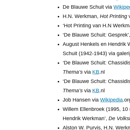
De Blauwe Schuit via
Wikipe
H.N. Werkman,
Hot Printing
v
‘Hot Printing van H.N Werkm
‘De Blauwe Schuit: Gesprek’
August Henkels en Hendrik
Schuit (1942-1943) via galerij
‘De Blauwe Schuit: Chassidi
Thema’s
via
KB
.nl
‘De Blauwe Schuit: Chassidi
Thema’s
via
KB
.nl
Job Hansen via
Wikipedia
.or
Willem Ellenbroek (1995, 10 
Hendrik Werkman’,
De Volks
Alston W. Purvis, H.N. Wer