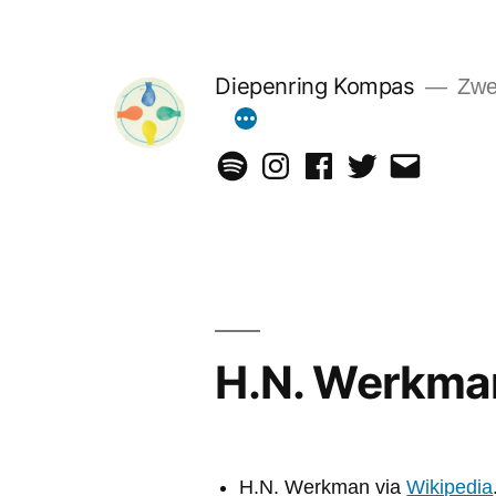
Ga
naar
Diepenring Kompas
Zwer
de
inhoud
Spotify
Instagram
Facebook
Twitter
Email
H.N. Werkma
H.N. Werkman via
Wikipedia