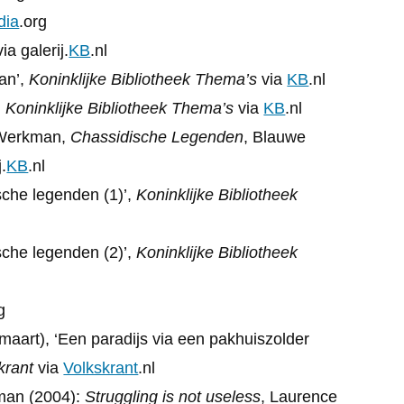
dia
.org
ia galerij.
KB
.nl
an’,
Koninklijke Bibliotheek Thema’s
via
KB
.nl
,
Koninklijke Bibliotheek Thema’s
via
KB
.nl
 Werkman,
Chassidische Legenden
, Blauwe
.
KB
.nl
sche legenden (1)’,
Koninklijke Bibliotheek
sche legenden (2)’,
Koninklijke Bibliotheek
g
maart), ‘Een paradijs via een pakhuiszolder
krant
via
Volkskrant
.nl
kman (2004):
Struggling is not useless
, Laurence