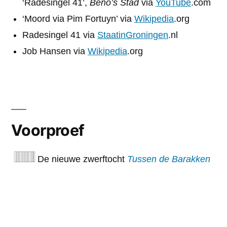
‘Radesingel 41’,
Beno’s Stad
via
YouTube
.com
‘Moord via Pim Fortuyn’ via
Wikipedia
.org
Radesingel 41 via
StaatinGroningen
.nl
Job Hansen via
Wikipedia
.org
Voorproef
De nieuwe zwerftocht
Tussen de Barakken