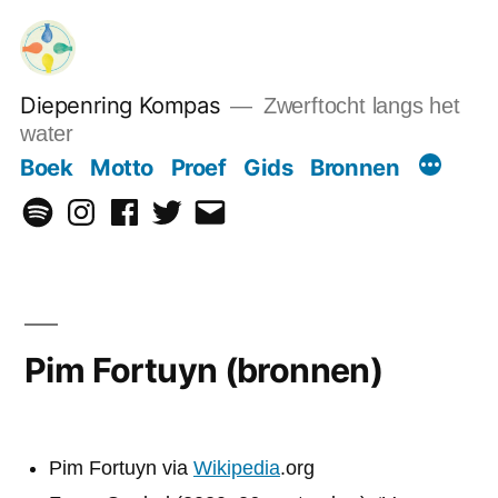
Ga
naar
de
Diepenring Kompas
Zwerftocht langs het
inhoud
water
Boek
Motto
Proef
Gids
Bronnen
Spotify
Instagram
Facebook
Twitter
Email
Pim Fortuyn (bronnen)
Pim Fortuyn via
Wikipedia
.org