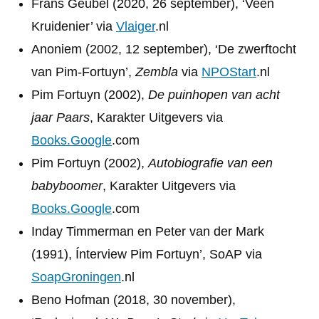
Frans Geubel (2020, 26 september), ‘Veen
Kruidenier’ via
Vlaiger
.nl
Anoniem (2002, 12 september), ‘De zwerftocht
van Pim-Fortuyn’,
Zembla
via
NPOStart
.nl
Pim Fortuyn (2002),
De puinhopen van acht
jaar Paars
, Karakter Uitgevers via
Books.Google
.com
Pim Fortuyn (2002),
Autobiografie van een
babyboomer
, Karakter Uitgevers via
Books.Google
.com
Inday Timmerman en Peter van der Mark
(1991), Ínterview Pim Fortuyn’, SoAP via
SoapGroningen
.nl
Beno Hofman (2018, 30 november),