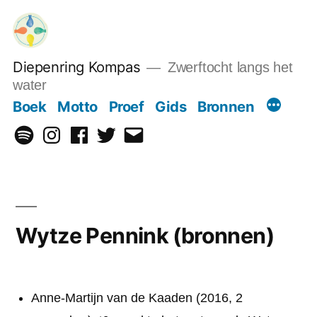
Ga
naar
de
Diepenring Kompas
Zwerftocht langs het
inhoud
water
Boek
Motto
Proef
Gids
Bronnen
Spotify
Instagram
Facebook
Twitter
Email
Wytze Pennink (bronnen)
Anne-Martijn van de Kaaden (2016, 2