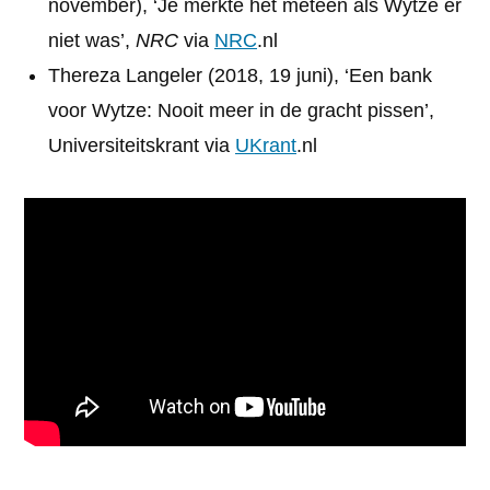
november), ‘Je merkte het meteen als Wytze er
niet was’,
NRC
via
NRC
.nl
Thereza Langeler (2018, 19 juni), ‘Een bank
voor Wytze: Nooit meer in de gracht pissen’,
Universiteitskrant via
UKrant
.nl