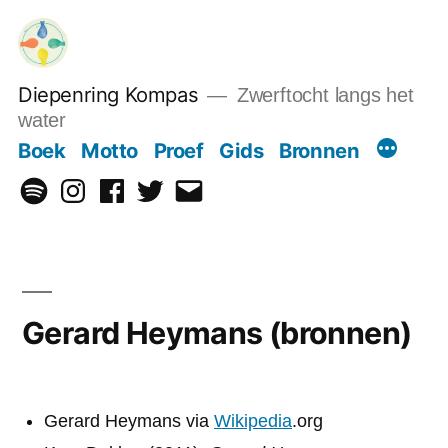
Ga
naar
de
Diepenring Kompas
Zwerftocht langs het
inhoud
water
Boek
Motto
Proef
Gids
Bronnen
Spotify
Instagram
Facebook
Twitter
Email
Gerard Heymans (bronnen)
Gerard Heymans via
Wikipedia
.org