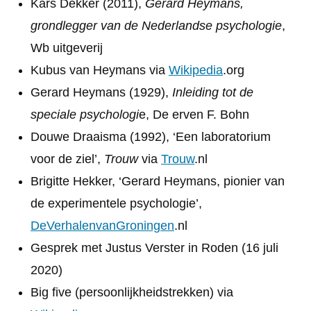
Kars Dekker (2011),
Gerard Heymans,
grondlegger van de Nederlandse psychologie
,
Wb uitgeverij
Kubus van Heymans via
Wikipedia
.org
Gerard Heymans (1929),
Inleiding tot de
speciale psychologi
e, De erven F. Bohn
Douwe Draaisma (1992), ‘Een laboratorium
voor de ziel’,
Trouw
via
Trouw
.nl
Brigitte Hekker, ‘Gerard Heymans, pionier van
de experimentele psychologie’,
DeVerhalenvanGroningen
.nl
Gesprek met Justus Verster in Roden (16 juli
2020)
Big five (persoonlijkheidstrekken) via